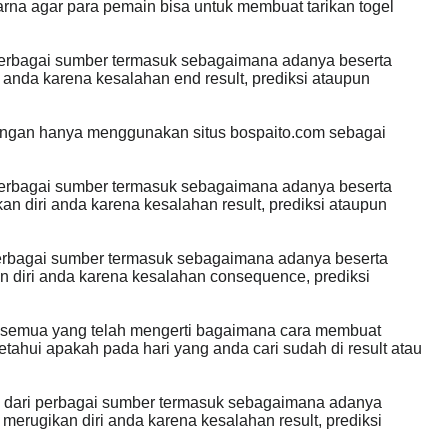
arna agar para pemain bisa untuk membuat tarikan togel
i perbagai sumber termasuk sebagaimana adanya beserta
 anda karena kesalahan end result, prediksi ataupun
i dengan hanya menggunakan situs bospaito.com sebagai
i perbagai sumber termasuk sebagaimana adanya beserta
n diri anda karena kesalahan result, prediksi ataupun
 perbagai sumber termasuk sebagaimana adanya beserta
n diri anda karena kesalahan consequence, prediksi
a semua yang telah mengerti bagaimana cara membuat
tahui apakah pada hari yang anda cari sudah di result atau
ery dari perbagai sumber termasuk sebagaimana adanya
merugikan diri anda karena kesalahan result, prediksi